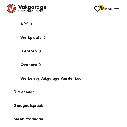
Vakgarage
0
Menu
Van der Laan
APK
Werkplaats
Diensten
Over ons
Werken bij Vakgarage Van der Laan
Direct naar
Garageafspraak
Meer informatie