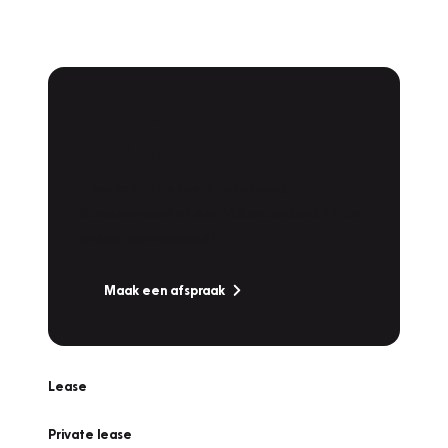
Plan een
Werkplaatsafspraak
Is uw auto toe aan Onderhoud,
Bandenwissel of een Vakantiecheck? Plan
online een afspraak!
Maak een afspraak
Lease
Private lease