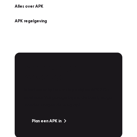
Alles over APK
APK regelgeving
APK Keuring bij
Vakgarage!
Is het weer tijd voor de jaarlijkse APK? Ga
snel naar Vakgarage bij u in de buurt, en ga
zonder zorgen de weg op!
Plan een APK in