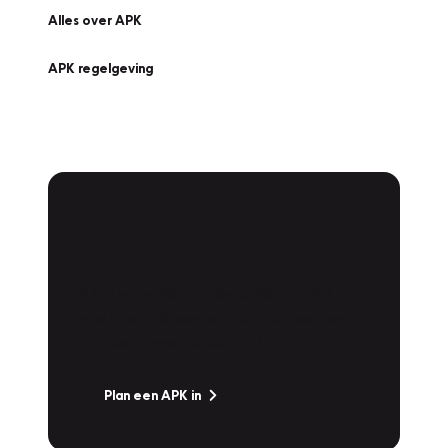
Alles over APK
APK regelgeving
APK Keuring bij
Vakgarage!
Is het weer tijd voor de jaarlijkse APK? Ga
snel naar Vakgarage bij u in de buurt, en ga
zonder zorgen de weg op!
Plan een APK in