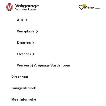
Vakgarage
0
Menu
Van der Laan
APK
Werkplaats
Diensten
Over ons
Werken bij Vakgarage Van der Laan
Direct naar
Garageafspraak
Meer informatie