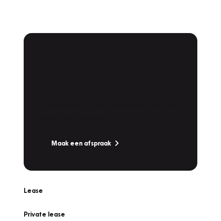
Plan een
Werkplaatsafspraak
Is uw auto toe aan Onderhoud,
Bandenwissel of een Vakantiecheck? Plan
online een afspraak!
Maak een afspraak
Lease
Private lease