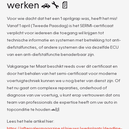
werken 🚗🔧📄
Voor wie dacht dat het een 1 aprilgrap was, heeft het mis!
Vanaf 1 april (Tweede Paasdag) is het SERMI-certificaat
verplicht voor iedereen die toegang wil krijgen tot
technische informatie en systemen met betrekking tot anti-
diefstalfuncties, of andere systemen die via dezelfde ECU
van een anti-diefstalfunctie benaderbaar zijn.
Vakgarage ter Maat beschikt reeds over dit certificaat en
door het behalen van het semi-certificaat voor moderne
voertuigtechniek kunnen we u nog beter van dienst zijn. Of
het nu gaat om complexe reparaties, onderhoud of
diagnose van uw voertuig, u kunt erop vertrouwen dat ons
team van professionals de expertise heeft om uw auto in
topconditie te houden 🚗🙌
Lees het hele artikel hier:
https://aftersalesmagazine.nl/nieuws/werkplaats/deadline-