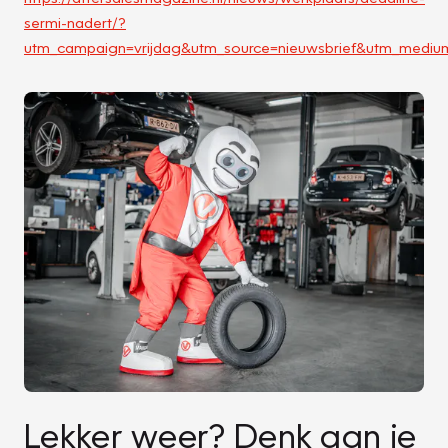
sermi-nadert/?
utm_campaign=vrijdag&utm_source=nieuwsbrief&utm_mediu
Lekker weer? Denk aan je