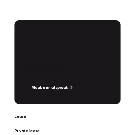
Plan een
Werkplaatsafspraak
Is uw auto toe aan Onderhoud,
Bandenwissel of een Vakantiecheck? Plan
online een afspraak!
Maak een afspraak
Lease
Private lease