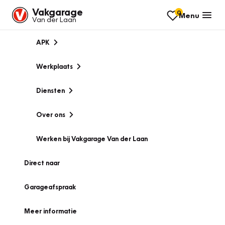
Vakgarage
0
Menu
Van der Laan
APK
Werkplaats
Diensten
Over ons
Werken bij Vakgarage Van der Laan
Direct naar
Garageafspraak
Meer informatie