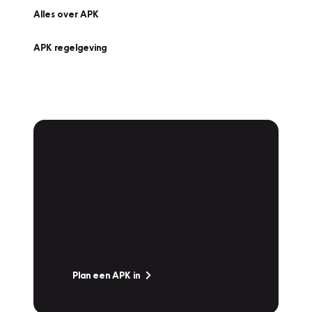
Alles over APK
APK regelgeving
APK Keuring bij
Vakgarage!
Is het weer tijd voor de jaarlijkse APK? Ga
snel naar Vakgarage bij u in de buurt, en ga
zonder zorgen de weg op!
Plan een APK in